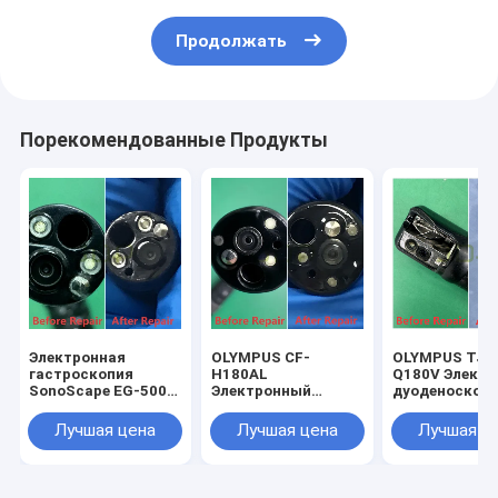
Продолжать
Порекомендованные Продукты
Электронная
OLYMPUS CF-
OLYMPUS TJF
гастроскопия
H180AL
Q180V Элект
SonoScape EG-500
Электронный
дуоденоскоп 
для ремонта
колоноскоп для
ремонта
ремонта
Лучшая цена
Лучшая цена
Лучшая ц