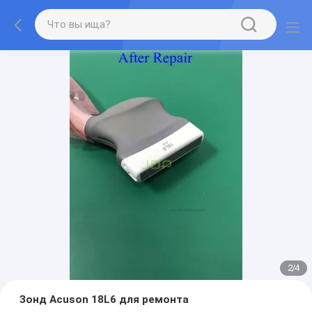
2
/
4
Зонд Acuson 18L6 для ремонта