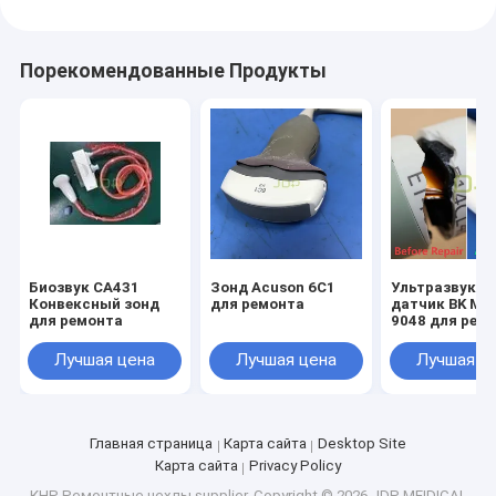
Порекомендованные Продукты
Биозвук CA431
Зонд Acuson 6C1
Ультразвуков
Конвексный зонд
для ремонта
датчик BK Med
для ремонта
9048 для рем
Лучшая цена
Лучшая цена
Лучшая ц
Главная страница
Карта сайта
Desktop Site
Карта сайта
Privacy Policy
КНР Ремонтные чехлы supplier.
Copyright © 2026 JDP MEIDICAL