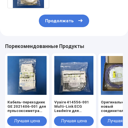
Продолжать
Порекомендованные Продукты
Кабель-переходник
Vyaire 414556-001
Оригинальны
GE 2021406-001 для
Multi-Link ECG
новый
пульсоксиметра
Leadwire для
соединитель
для монитора
генетических
шланг НИАД D
пациента
мониторов
MP00953 для
Лучшая цена
Лучшая цена
Лучшая ц
пациентов
монитора Infin