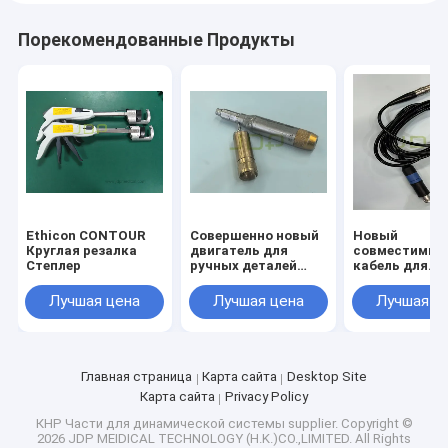
Порекомендованные Продукты
Ethicon CONTOUR
Совершенно новый
Новый
Круглая резалка
двигатель для
совместимый
Степлер
ручных деталей
кабель для
EM100/EM200
наконечника
M2/18-97200 
Лучшая цена
Лучшая цена
Лучшая ц
Главная страница
Карта сайта
Desktop Site
Карта сайта
Privacy Policy
КНР Части для динамической системы supplier.
Copyright ©
2026 JDP MEIDICAL TECHNOLOGY (H.K.)CO.,LIMITED. All Rights