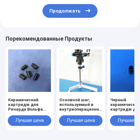
Продолжать
Порекомендованные Продукты
Керамический
Основной шаг,
Черный
картридж для
используемый в
керамически
Ричарда Вольфа
внутриоперационном
картридж дл
8675.322
УЗИ
хирургическо
оболочки Ric
Лучшая цена
Лучшая цена
Лучшая ц
Wolf 8655.184