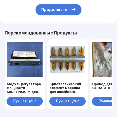
Продолжать
Порекомендованные Продукты
Модуль регулятора
Кристаллический
Провод для з
мощности
элемент массива
GE RAB4-8-D 
MISP1903CIM для
для линейного
диагностических
трансформатора
ультразвуковых
зонды LA523
Лучшая цена
Лучшая цена
Лучшая ц
систем