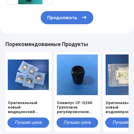
Продолжать
Порекомендованные Продукты
Оригинальный
Олимпус CF-Q260
Оригинальны
новый
Групповое
новый
медицинский
регулировочное
водонепрони
кислородный
кольцо
разъем Olymp
датчик C1 C2 O2
MAJ-1500
Лучшая цена
Лучшая цена
Лучшая ц
для продажи