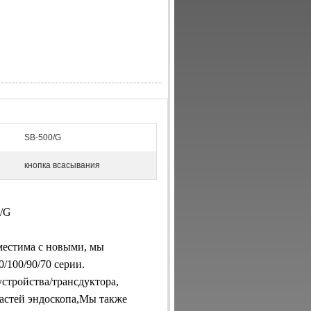
SB-500/G
кнопка всасывания
0/G
вместима с новыми, мы
0/100/90/70 серии.
стройства/трансдуктора,
частей эндоскопа,Мы также