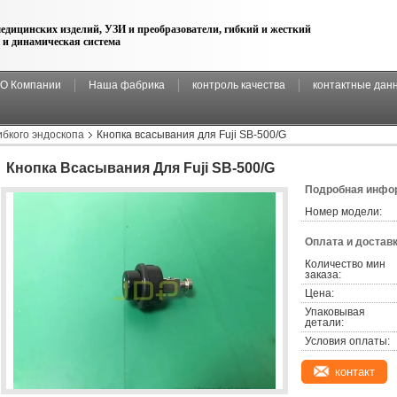
едицинских изделий, УЗИ и преобразователи, гибкий и жесткий
 и динамическая система
О Компании
Наша фабрика
контроль качества
контактные дан
ибкого эндоскопа
Кнопка всасывания для Fuji SB-500/G
Кнопка Всасывания Для Fuji SB-500/G
Подробная инфор
Номер модели:
Оплата и доставк
Количество мин 
заказа:
Цена:
Упаковывая 
детали:
Условия оплаты:
контакт