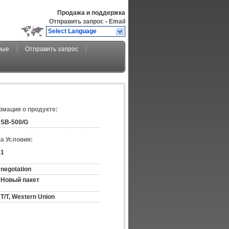
Продажа и поддержка
Отправить запрос
-
Email
Select Language
ные
Отправить запрос
мация о продукте:
SB-500/G
а Условия:
1
negotation
Новый пакет
T/T, Western Union