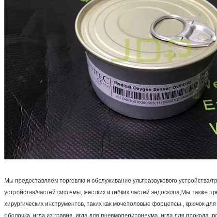
Мы предоставляем торговлю и обслуживание ультразвукового устройства/т
устройства/частей системы, жестких и гибких частей эндоскопа,Мы также 
хирургических инструментов, таких как мочеполовые форцепсы., крючок для
оболочка, игла из гравия, игла для пневмоперитонеума, игла для прокола, 