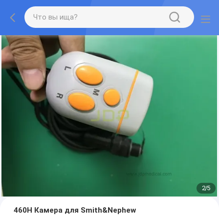
2
/
5
460H Камера для Smith&Nephew