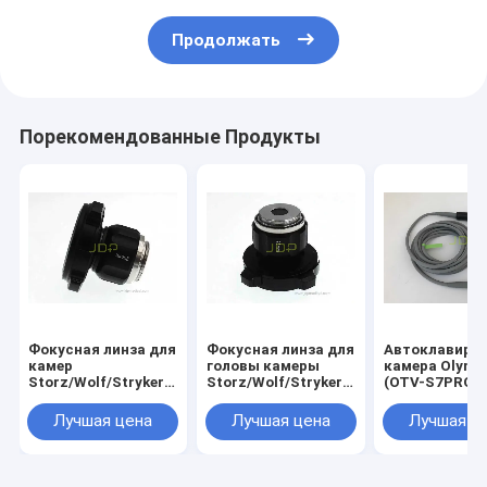
Продолжать
Порекомендованные Продукты
Фокусная линза для
Фокусная линза для
Автоклавиру
камер
головы камеры
камера Olymp
Storz/Wolf/Stryker
Storz/Wolf/Stryker
(OTV-S7PROH
20 мм
25 мм
12E/Q) /OTV-
S7ProH-HD-1
Лучшая цена
Лучшая цена
Лучшая ц