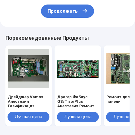
Продолжать
Порекомендованные Продукты
Дрейджер Vamos
Драгер Фабиус
Ремонт диспл
Анестезия
GS/Tiro/Plus
панели
Газификация
Анестезия Ремонт
Пациент Монитор
головной доски
Электроснабжение
Лучшая цена
Лучшая цена
Лучшая ц
Ремонт