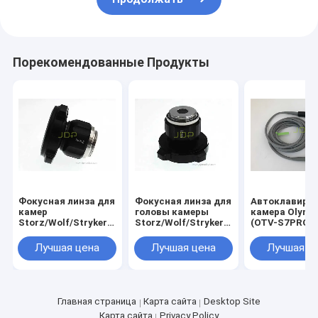
Порекомендованные Продукты
Фокусная линза для
Фокусная линза для
Автоклавиру
камер
головы камеры
камера Olymp
Storz/Wolf/Stryker
Storz/Wolf/Stryker
(OTV-S7PROH
20 мм
25 мм
12E/Q) /OTV-
S7ProH-HD-1
Лучшая цена
Лучшая цена
Лучшая ц
Главная страница
Карта сайта
Desktop Site
Карта сайта
Privacy Policy