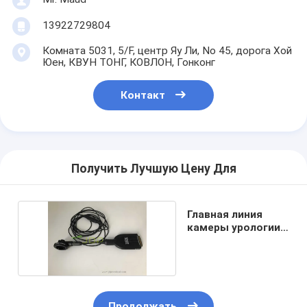
13922729804
Комната 5031, 5/F, центр Яу Ли, No 45, дорога Хой
Юен, КВУН ТОНГ, КОВЛОН, Гонконг
Контакт
Получить Лучшую Цену Для
Главная линия
камеры урологии
Olympus HD.
Продолжать