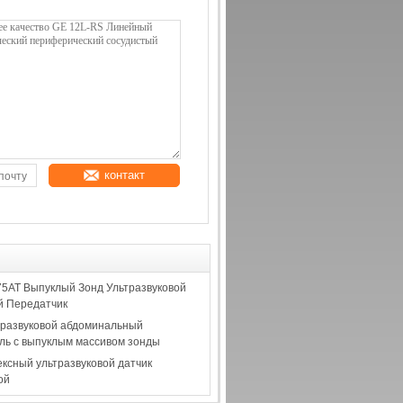
контакт
5AT Выпуклый Зонд Ультразвуковой
 Передатчик
тразвуковой абдоминальный
ль с выпуклым массивом зонды
ксный ультразвуковой датчик
ой