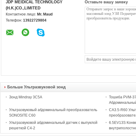
JDP MEIDICAL TECHNOLOGY
Оставьте вашу заявку
(H.K.)CO.,LIMITED
Контактное лицо:
Mr. Maud
Телефон:
13922729804
Больше Ультразвуковой зонд
Зонд Mindray 3C5A
Тошиба PVM-37
Абдоминальный
Ультразвуковый абдоминальный преобразователь
CA3.5-R60 Уль
SONOSITE C60
преобразовате
Ультразвуковой абдоминальный датчик с выпуклой
6.5EV13S Конве
решеткой C4-2
внутриполостн