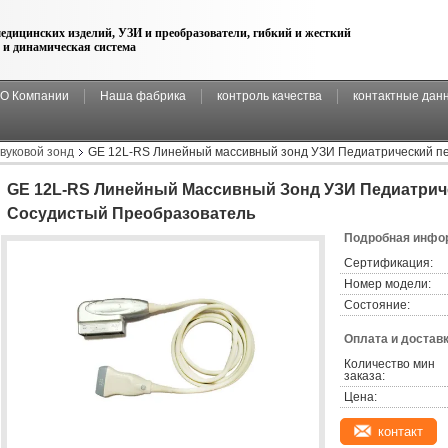
едицинских изделий, УЗИ и преобразователи, гибкий и жесткий
 и динамическая система
О Компании
Наша фабрика
контроль качества
контактные дан
вуковой зонд
GE 12L-RS Линейный массивный зонд УЗИ Педиатрический п
GE 12L-RS Линейный Массивный Зонд УЗИ Педиатри
Сосудистый Преобразователь
Подробная инфор
Сертификация:
Номер модели:
Состояние:
Оплата и доставк
Количество мин 
заказа:
Цена:
контакт