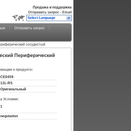
Продажа и поддержка
Отправить запрос
-
Email
Select Language
ные
Отправить запрос
ериферический сосудистый
ческий Периферический
мация о продукте:
CE0459
12L-RS
Оригинальный
а Условия:
1
negotation