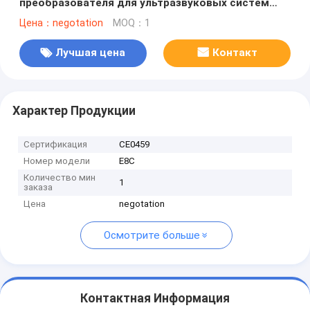
преобразователя для ультразвуковых систем
Logiq Vivid
Цена：negotation
MOQ：1
Лучшая цена
Контакт
Характер Продукции
Сертификация
CE0459
Номер модели
E8C
Количество мин
1
заказа
Цена
negotation
Осмотрите больше
Контактная Информация