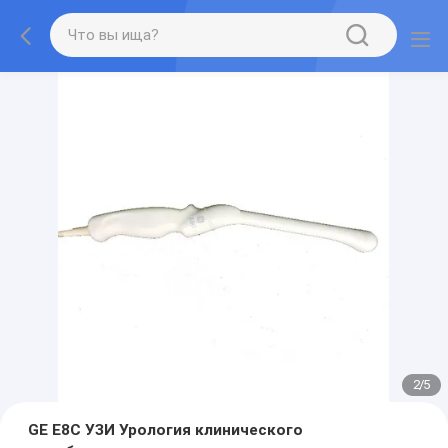
2
/
5
GE E8C УЗИ Урология клинического