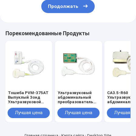
Продолжать
Порекомендованные Продукты
Тошиба PVM-375AT
Ультразвуковый
CA3.5-R60
Выпуклый Зонд
абдоминальный
Ультразвуков
Ультразвуковой
преобразователь
абдоминальн
Абдоминальный
SONOSITE C60
преобразоват
Передатчик
выпуклым
Лучшая цена
Лучшая цена
Лучшая ц
массивом зо
Главная страница
Карта сайта
Desktop Site