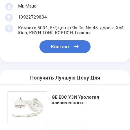
Mr. Maud
13922729804
Комната 5031, 5/F, центр Яу Ли, No 45, дорога Хой
Юен, КВУН ТОНГ, КОВЛОН, Гонконг
Контакт
Получить Лучшую Цену Для
GE E8C УЗИ Урология
клинического
преобразователя для
ультразвуковых систем Logiq
Vivid