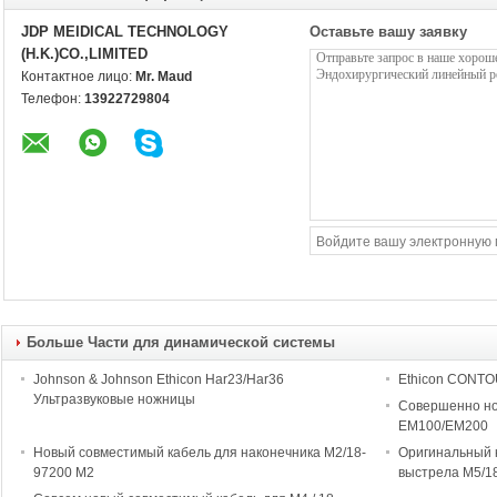
JDP MEIDICAL TECHNOLOGY
Оставьте вашу заявку
(H.K.)CO.,LIMITED
Контактное лицо:
Mr. Maud
Телефон:
13922729804
Больше Части для динамической системы
Johnson & Johnson Ethicon Har23/Har36
Ethicon CONTO
Ультразвуковые ножницы
Совершенно но
EM100/EM200
Новый совместимый кабель для наконечника M2/18-
Оригинальный к
97200 M2
выстрела M5/18