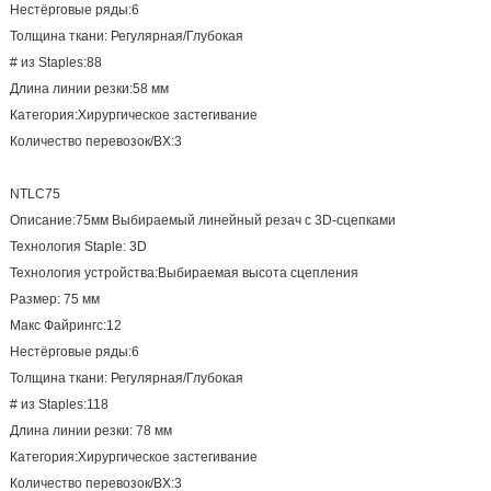
Нестёрговые ряды:6
Толщина ткани: Регулярная/Глубокая
# из Staples:88
Длина линии резки:58 мм
Категория:Хирургическое застегивание
Количество перевозок/BX:3
NTLC75
Описание:75мм Выбираемый линейный резач с 3D-сцепками
Технология Staple: 3D
Технология устройства:Выбираемая высота сцепления
Размер: 75 мм
Макс Файрингс:12
Нестёрговые ряды:6
Толщина ткани: Регулярная/Глубокая
# из Staples:118
Длина линии резки: 78 мм
Категория:Хирургическое застегивание
Количество перевозок/BX:3