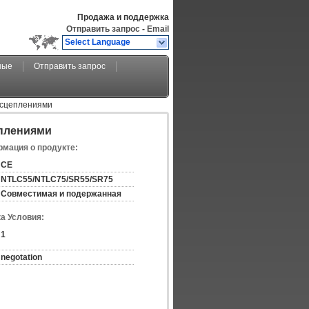
Продажа и поддержка
Отправить запрос
-
Email
Select Language
ные
Отправить запрос
 сцеплениями
еплениями
мация о продукте:
CE
NTLC55/NTLC75/SR55/SR75
Совместимая и подержанная
а Условия:
1
negotation