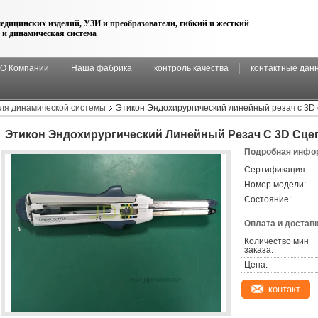
едицинских изделий, УЗИ и преобразователи, гибкий и жесткий
 и динамическая система
О Компании
Наша фабрика
контроль качества
контактные дан
для динамической системы
Этикон Эндохирургический линейный резач с 3D
Этикон Эндохирургический Линейный Резач С 3D Сц
Подробная инфор
Сертификация:
Номер модели:
Состояние:
Оплата и доставк
Количество мин 
заказа:
Цена:
контакт