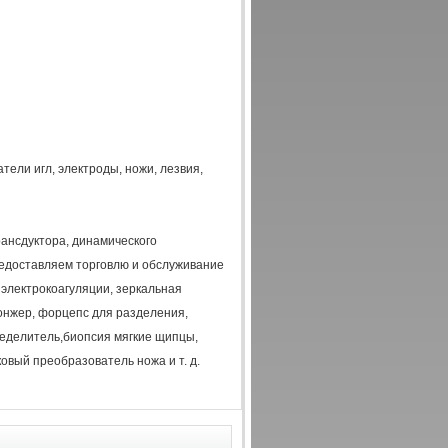
ели игл, электроды, ножи, лезвия,
рансдуктора, динамического
предоставляем торговлю и обслуживание
 электрокоагуляции, зеркальная
ронжер, форцепс для разделения,
ределитель,биопсия мягкие щипцы,
ковый преобразователь ножа и т. д.