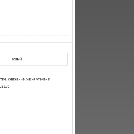
Новый
тие, снижение риска утечек и
цедур.