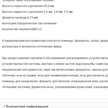
Толщина ткани: Регулярная/Глубокая
Высота открытого сцепления:40,4 мм
Высота закрытого сцепления:1.5 мм, 1.8 мм, 2.0 мм
Диаметр провода:0.23 мм
Категория:Хирургическое застегивание
Количество перевозок/BX:12
К хирургическим инструментам относятся ножницы, форцепсы, скобы, держат
ретракторы и волоконно-оптические фары.
Мы предоставляем торговлю и обслуживание ультразвукового устройства/т
устройства/частей системы, жестких и гибких частей эндоскопа,Мы также 
хирургических инструментов, таких как мочеполовые форцепсы., крючок для
оболочка, игла из гравия, игла для пневмоперитонеума, игла для прокола, 
ножницы для разделения, форцепс для биопсии, операционная рука, расп
титановая застежка, держатель иглы, ультразвуковая ручка ножа, ультразву
Контактная информация