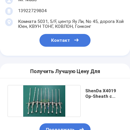
13922729804
Комната 5031, 5/F, центр Яу Ли, No 45, дорога Хой
Юен, КВУН ТОНГ, КОВЛОН, Гонконг
Контакт
Получить Лучшую Цену Для
ShenDa X4019
Op-Sheath с
каналом
Продолжать