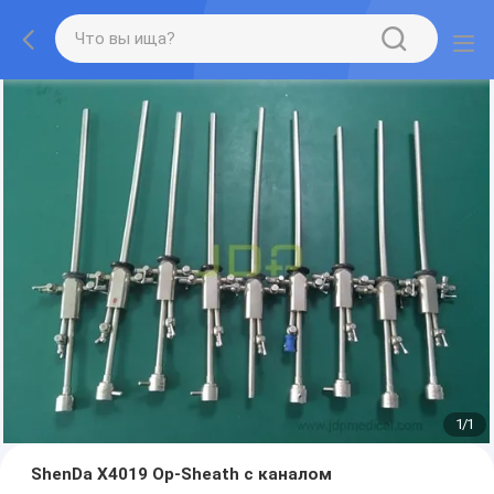
1
/
1
ShenDa X4019 Op-Sheath с каналом