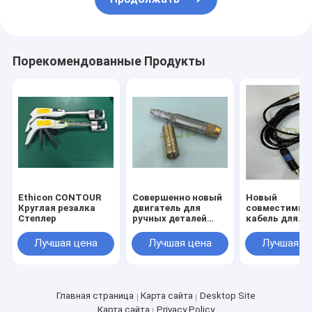
Порекомендованные Продукты
Ethicon CONTOUR
Совершенно новый
Новый
Круглая резалка
двигатель для
совместимый
Степлер
ручных деталей
кабель для
EM100/EM200
наконечника
M2/18-97200 
Лучшая цена
Лучшая цена
Лучшая ц
Главная страница
Карта сайта
Desktop Site
Карта сайта
Privacy Policy